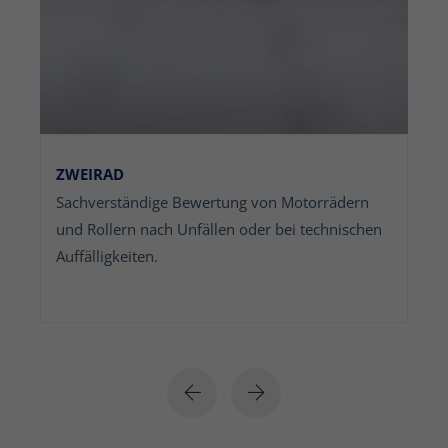
ZWEIRAD
PK
es
Sachverständige Bewertung von Motorrädern
Gan
und Rollern nach Unfällen oder bei technischen
all
Auffälligkeiten.
und