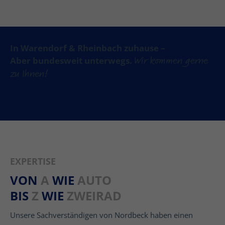
In Warendorf & Rheinbach zuhause –
Wir kommen gerne
Aber bundesweit unterwegs.
zu Ihnen!
EXPERTISE
VON
A
WIE
AUTO
BIS
Z
WIE
ZWEIRAD
Unsere Sachverständigen von Nordbeck haben einen