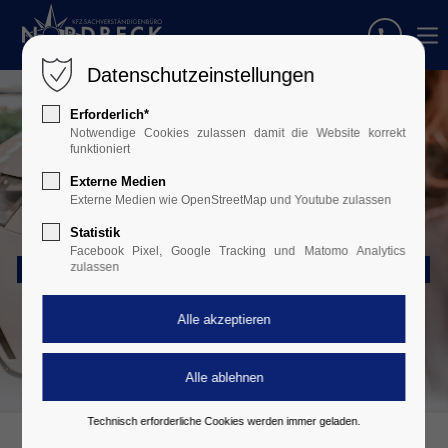
Datenschutzeinstellungen
Erforderlich*
Notwendige Cookies zulassen damit die Website korrekt
funktioniert
Externe Medien
Externe Medien wie OpenStreetMap und Youtube zulassen
Statistik
Facebook Pixel, Google Tracking und Matomo Analytics
PKW • LKW • ZWEIRAD • OLDTIMER • CARAVAN
zulassen
Technisch erforderliche Cookies werden immer geladen.
LEISTUNGEN