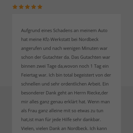
Aufgrund eines Schadens an meinem Auto
N
H
hat meine Kfz-Werkstatt bei Nordbeck
F
angerufen und nach wenigen Minuten war
e
schon der Gutachter da. Das Gutachten war
e
binnen zwei Tage da,wovon noch 1 Tag ein
b
t
Feiertag war. Ich bin total begeistert von der
n
schnellen und sehr ordentlichen Arbeit. Ein
M
besonderer Dank geht an Herrn Riecke,der
l
d
mir alles ganz genau erklärt hat. Wenn man
g
g
als Frau ganz alleine mit so etwas zu tun
e
ür
hat,ist man für jede Hilfe sehr dankbar.
A
it
Vielen, vielen Dank an Nordbeck. Ich kann
P