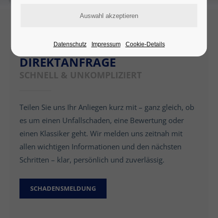
Datenschutz
Impressum
Cookie-Details
DIREKTANFRAGE
SCHNELL & UNKOMPLIZIERT
Teilen Sie uns Ihr Anliegen kurz mit – ganz gleich, ob
es um einen Unfallschaden, eine Bewertung oder
einen Klassiker geht. Wir melden uns zeitnah mit
allen wichtigen Informationen und den nächsten
Schritten – klar, persönlich und zuverlässig.
SCHADENSMELDUNG