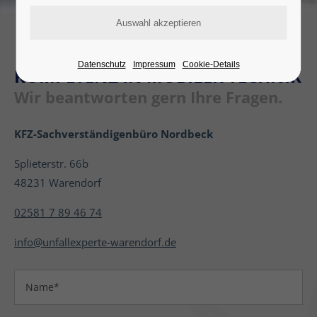
Datenschutz
Impressum
Cookie-Details
KOMPETENZ IN MOBILER TECHNIK
Wir beantworten gern Ihre Fragen.
KFZ-Sachverständigenbüro Nordbeck
Splieterstr. 66b
48231 Warendorf
02581 7 89 46 74
info@unfallexperte-warendorf.de