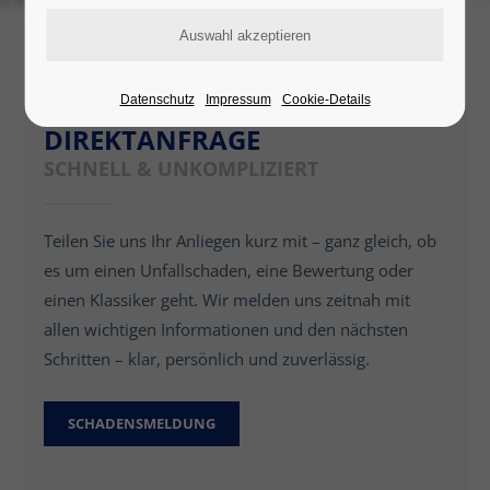
Datenschutz
Impressum
Cookie-Details
DIREKTANFRAGE
SCHNELL & UNKOMPLIZIERT
Teilen Sie uns Ihr Anliegen kurz mit – ganz gleich, ob
es um einen Unfallschaden, eine Bewertung oder
einen Klassiker geht. Wir melden uns zeitnah mit
allen wichtigen Informationen und den nächsten
Schritten – klar, persönlich und zuverlässig.
SCHADENSMELDUNG