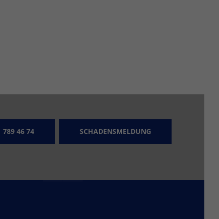
SOCIAL MEDIA
Aktuelle Informationen, Wissenswertes
uvm. finden Sie auf unseren Social
 789 46 74
SCHADENSMELDUNG
Media Kanälen. Wir freuen uns über
Ihren Besuch!