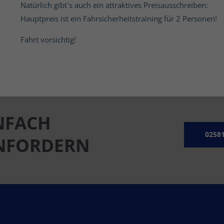
Natürlich gibt´s auch ein attraktives Preisausschreiben:
Hauptpreis ist ein Fahrsicherheitstraining für 2 Personen!
Fahrt vorsichtig!
ÖFFNUNGSZEITEN
NFACH
arendorf.de
Montag - Freitag
08:00 – 17:00 Uhr
02581
ANFORDERN
Samstag
Termine nach Vereinbarung