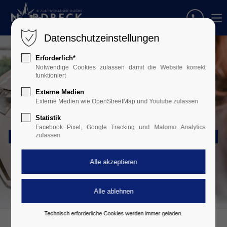
Datenschutzeinstellungen
Erforderlich*
Notwendige Cookies zulassen damit die Website korrekt
funktioniert
Externe Medien
Externe Medien wie OpenStreetMap und Youtube zulassen
Statistik
Facebook Pixel, Google Tracking und Matomo Analytics
PKW • LKW • ZWEIRAD • OLDTIMER • CARAVAN
zulassen
Technisch erforderliche Cookies werden immer geladen.