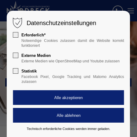
Datenschutzeinstellungen
Erforderlich*
Notwendige Cookies zulassen damit die Website korrekt
funktioniert
Externe Medien
Externe Medien wie OpenStreetMap und Youtube zulassen
Statistik
Facebook Pixel, Google Tracking und Matomo Analytics
PKW • LKW • ZWEIRAD • OLDTIMER • CARAVAN
zulassen
Technisch erforderliche Cookies werden immer geladen.