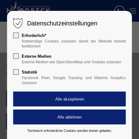
Datenschutzeinstellungen
Erforderlich*
Notwendige Cookies zulassen damit die Website korrekt
funktioniert
Externe Medien
Externe Medien wie OpenStreetMap und Youtube zulassen
GANZ SCHNELL & EINFACH
DEIN GUTACHTEN ANFORDERN
Statistik
Facebook Pixel, Google Tracking und Matomo Analytics
zulassen
02581 789 46 74
SCHADENSMELDUNG
Technisch erforderliche Cookies werden immer geladen.